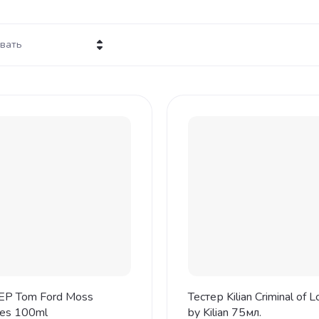
вать
на - убывание
на - возрастание
звание - Я-А
звание - А-Я
ЕР Tom Ford Moss
Тестер Kilian Criminal of 
hes 100ml
by Kilian 75мл.