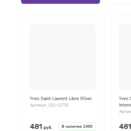
Це
Це
На
На
Yves Saint Laurent Libre 90мл.
Yves 
Inten
Артикул:
122-12733
Артик
481
48
В наличии
1000
руб.