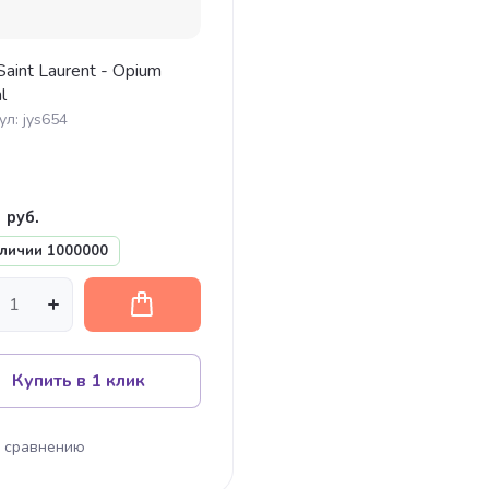
Saint Laurent - Opium
l
ул:
jys654
1
руб.
аличии
1000000
Купить в 1 клик
 сравнению