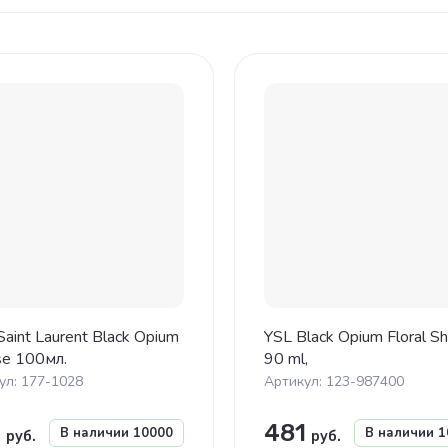
на - убывание
на - возрастание
звание - Я-А
звание - А-Я
Saint Laurent Black Opium
YSL Black Opium Floral Sh
se 100мл.
90 ml,
ул:
177-1028
Артикул:
123-987400
1
481
В наличии
10000
В наличии
1
руб.
руб.