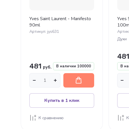
Yves Saint Laurent - Manifesto
Yves 
90ml
100m
Артикул:
jys631
Артик
Духи
48
481
В наличии
100000
В н
руб.
Купить в 1 клик
К сравнению
К