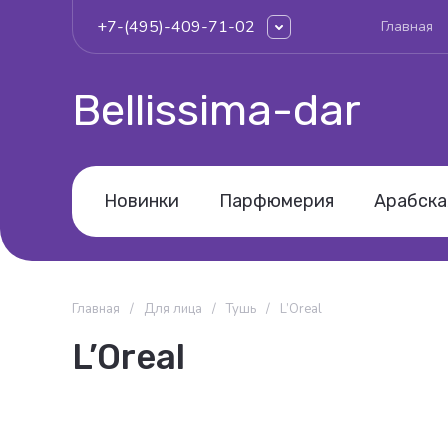
+7-(495)-409-71-02
Главная
Bellissima-dar
Новинки
Парфюмерия
Арабска
Главная
/
Для лица
/
Тушь
/
L’Oreal
L’Oreal