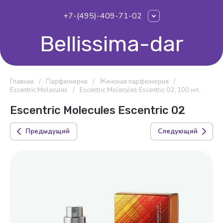
+7-(495)-409-71-02
Bellissima-dar
Главная
/
Парфюмерия
/
Женская парфюмерия
/
Escentric Molecules
/
Escentric Molecules Escentric 02, 100 мл.
Escentric Molecules Escentric 02
Предыдущий
Следующий