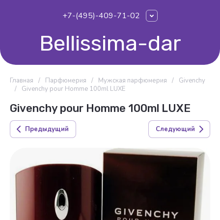
+7-(495)-409-71-02
Bellissima-dar
Главная
/
Парфюмерия
/
Мужская парфюмерия
/
Givenchy
/
Givenchy pour Homme 100ml LUXE
Givenchy pour Homme 100ml LUXE
Предыдущий
Следующий